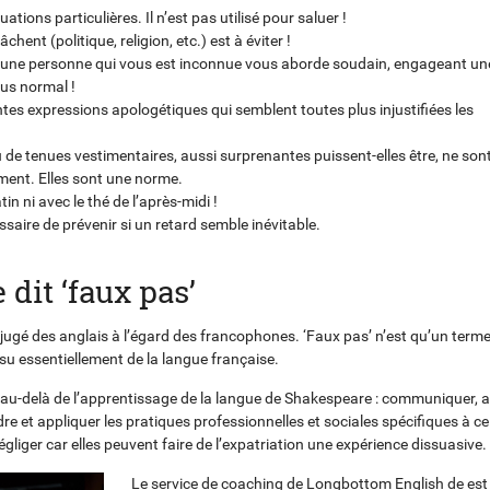
ations particulières. Il n’est pas utilisé pour saluer !
hent (politique, religion, etc.) est à éviter !
 une personne qui vous est inconnue vous aborde soudain, engageant un
lus normal !
s expressions apologétiques qui semblent toutes plus injustifiées les
de tenues vestimentaires, aussi surprenantes puissent-elles être, ne son
ent. Elles sont une norme.
n ni avec le thé de l’après-midi !
essaire de prévenir si un retard semble inévitable.
 dit ‘faux pas’
jugé des anglais à l’égard des francophones. ‘Faux pas’ n’est qu’un term
su essentiellement de la langue française.
ller au-delà de l’apprentissage de la langue de Shakespeare : communiquer, 
e et appliquer les pratiques professionnelles et sociales spécifiques à ce
gliger car elles peuvent faire de l’expatriation une expérience dissuasive.
Le service de coaching de Longbottom English de est