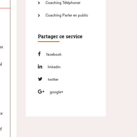
Coaching Téléphoner
Coaching Parler en public
Partager ce service
ux
facebook
l
linkedin
twitter
google+
ux
if